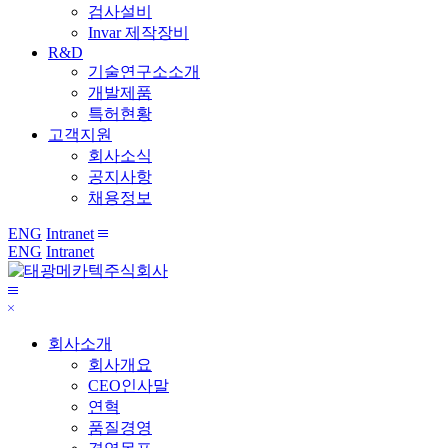
검사설비
Invar 제작장비
R&D
기술연구소소개
개발제품
특허현황
고객지원
회사소식
공지사항
채용정보
ENG
Intranet
전
ENG
Intranet
체
메
메
뉴
닫
뉴
기
보
회사소개
기
회사개요
CEO인사말
연혁
품질경영