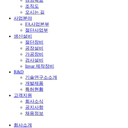
경영목표
조직도
오시는 길
사업분야
FA사업본부
절단사업부
생산설비
절단장비
공장설비
가공장비
검사설비
Invar 제작장비
R&D
기술연구소소개
개발제품
특허현황
고객지원
회사소식
공지사항
채용정보
회사소개
전