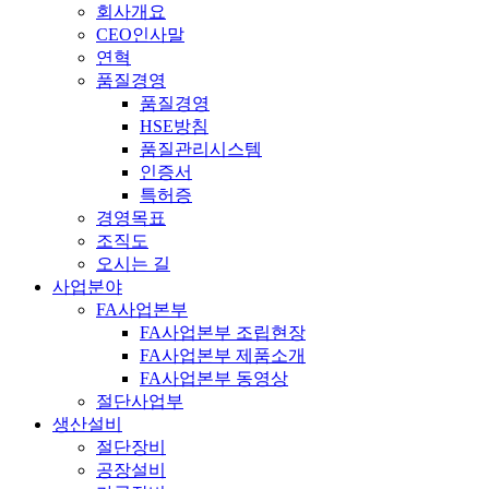
회사개요
체
CEO인사말
연혁
메
품질경영
뉴
품질경영
HSE방침
품질관리시스템
인증서
특허증
경영목표
조직도
오시는 길
사업분야
FA사업본부
FA사업본부 조립현장
FA사업본부 제품소개
FA사업본부 동영상
절단사업부
생산설비
절단장비
공장설비