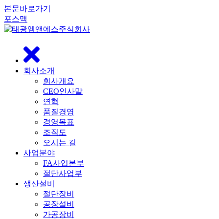
본문바로가기
포스맥
닫
기
회사소개
회사개요
CEO인사말
연혁
품질경영
경영목표
조직도
오시는 길
사업분야
FA사업본부
절단사업부
생산설비
절단장비
공장설비
가공장비