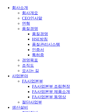
회사소개
전
회사개요
체
CEO인사말
연혁
메
품질경영
뉴
품질경영
HSE방침
품질관리시스템
인증서
특허증
경영목표
조직도
오시는 길
사업분야
FA사업본부
FA사업본부 조립현장
FA사업본부 제품소개
FA사업본부 동영상
절단사업부
생산설비