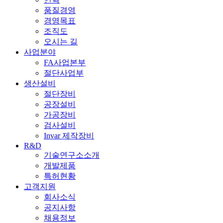
품질경영
경영목표
조직도
오시는 길
사업분야
FA사업본부
절단사업부
생산설비
절단장비
공장설비
가공장비
검사설비
Invar 제작장비
R&D
기술연구소소개
개발제품
특허현황
고객지원
회사소식
공지사항
채용정보