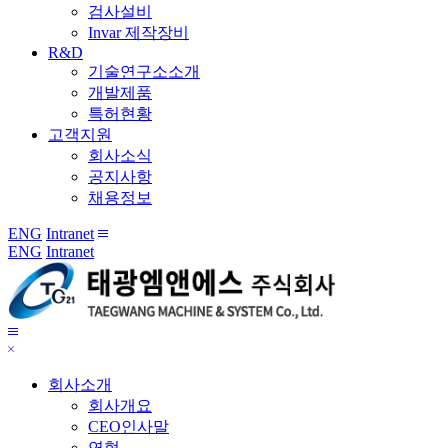
검사설비
Invar 제작장비
R&D
기술연구소소개
개발제품
특허현황
고객지원
회사소식
공지사항
채용정보
ENG
Intranet
전
ENG
Intranet
체
메
뉴
메
닫
뉴
기
보
회사소개
기
회사개요
CEO인사말
연혁