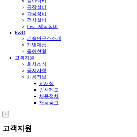
절단장비
공장설비
가공장비
검사설비
Invar 제작장비
R&D
기술연구소소개
개발제품
특허현황
고객지원
회사소식
공지사항
채용정보
인재상
인사제도
채용절차
채용공고
close
고객지원