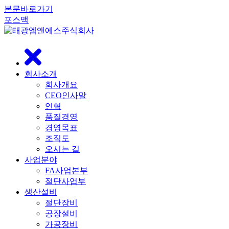
본문바로가기
포스맥
닫
기
회사소개
회사개요
CEO인사말
연혁
품질경영
경영목표
조직도
오시는 길
사업분야
FA사업본부
절단사업부
생산설비
절단장비
공장설비
가공장비